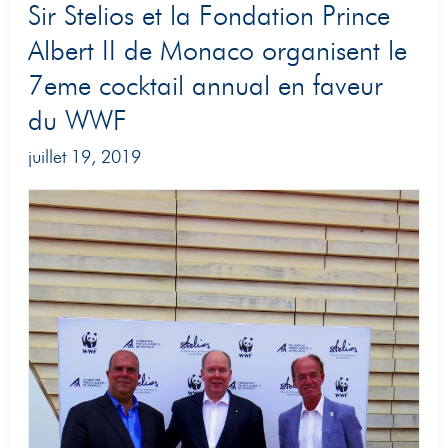
Sir
Sir Stelios et la Fondation Prince
Stelios
Albert II de Monaco organisent le
et
7eme cocktail annual en faveur
la
du WWF
Fondation
juillet 19, 2019
Prince
Albert
II
de
Monaco
organisent
le
7eme
cocktail
annual